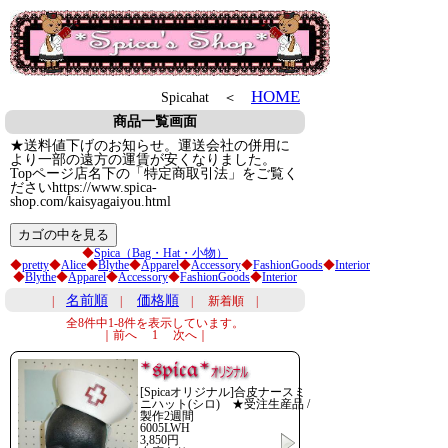
HOME
Spicahat ＜
商品一覧画面
★送料値下げのお知らせ。運送会社の併用に
より一部の遠方の運賃が安くなりました。
Topページ店名下の「特定商取引法」をご覧く
ださいhttps://www.spica-
shop.com/kaisyagaiyou.html
◆
Spica（Bag・Hat・小物）
◆
pretty
◆
Alice
◆
Blythe
◆
Apparel
◆
Accessory
◆
FashionGoods
◆
Interior
◆
Blythe
◆
Apparel
◆
Accessory
◆
FashionGoods
◆
Interior
名前順
価格順
|
|
| 新着順 |
全8件中1-8件を表示しています。
｜前へ 1 次へ｜
[Spicaオリジナル]合皮ナースミ
ニハット(シロ) ★受注生産品 /
製作2週間
6005LWH
3,850円