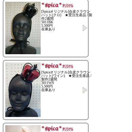
[Spicaオリジナル]合皮クラウン
ハット(クロ) ★受注生産品 / 製
作2週間
5011BK
5,500円
在庫あり
[Spicaオリジナル]合皮クラウン
ハット(ワイン) ★受注生産品 /
製作2週間
5011WN
5,500円
在庫あり