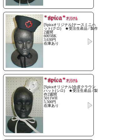
[Spicaオリジナル]ナースミニハ
ット(クロ) ★受注生産品 / 製作
2週間
6005BK
3,630円
在庫あり
[Spicaオリジナル]合皮クラウン
ハット(シロ) ★受注生産品 / 製
作2週間
5011WH
5,500円
在庫あり