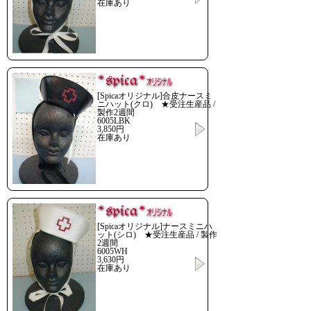
在庫あり
[Spicaオリジナル]合皮ナースミ
ニハット(クロ) ★受注生産品 /
製作2週間
6005LBK
3,850円
在庫あり
[Spicaオリジナル]ナースミニハ
ット(シロ) ★受注生産品 / 製作
2週間
6005WH
3,630円
在庫あり