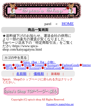
HOME
parel ＜
商品一覧画面
★送料値下げのお知らせ。運送会社の併用に
より一部の遠方の運賃が安くなりました。
Topページ店名下の「特定商取引法」をご覧く
ださいhttps://www.spica-
shop.com/kaisyagaiyou.html
◆
Spica（Bag・Hat・小物）
◆
pretty
◆
Alice
◆
Blythe
◆
Apparel
◆
Accessory
◆
FashionGoods
◆
Interior
◆
Blythe
◆
Apparel
◆
Accessory
◆
FashionGoods
◆
Interior
名前順
価格順
|
|
| 新着順 |
Spica's Shopのトップページに戻られる方はクリック
ください。
Copyright (C) spica's shop All Rights Reserved.
Powered by mame2plus.net