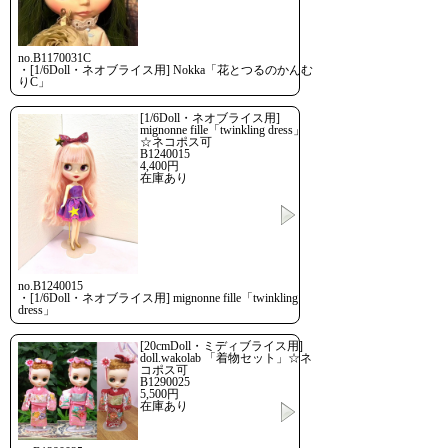
no.B1170031C
・[1/6Doll・ネオブライス用] Nokka「花とつるのかんむ
りC」
[1/6Doll・ネオブライス用]
mignonne fille「twinkling dress」
☆ネコポス可
B1240015
4,400円
在庫あり
no.B1240015
・[1/6Doll・ネオブライス用] mignonne fille「twinkling
dress」
[20cmDoll・ミディブライス用]
doll.wakolab 「着物セット」☆ネ
コポス可
B1290025
5,500円
在庫あり