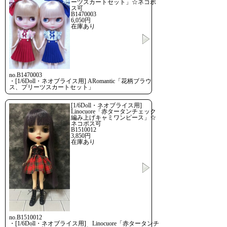
ーツスカートセット」☆ネコポ
ス可
B1470003
6,050円
在庫あり
no.B1470003
・[1/6Doll・ネオブライス用] ARomantic「花柄ブラウ
ス、プリーツスカートセット」
[1/6Doll・ネオブライス用]
Linocuore「赤タータンチェック
編み上げキャミワンピース」☆
ネコポス可
B1510012
3,850円
在庫あり
no.B1510012
・[1/6Doll・ネオブライス用] Linocuore「赤タータンチ