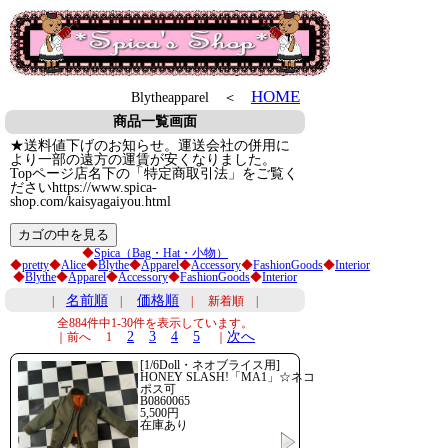
HOME
Blytheapparel ＜
商品一覧画面
★送料値下げのお知らせ。運送会社の併用に
より一部の遠方の運賃が安くなりました。
Topページ店名下の「特定商取引法」をご覧く
ださいhttps://www.spica-
shop.com/kaisyagaiyou.html
◆
Spica（Bag・Hat・小物）
◆
pretty
◆
Alice
◆
Blythe
◆
Apparel
◆
Accessory
◆
FashionGoods
◆
Interior
◆
Blythe
◆
Apparel
◆
Accessory
◆
FashionGoods
◆
Interior
名前順
価格順
|
|
| 新着順 |
全884件中1-30件を表示しています。
2
3
4
5
次へ
｜前へ 1
｜
[1/6Doll・ネオブライス用]
HONEY SLASH!「MA1」☆ネコ
ポス可
B0860065
5,500円
在庫あり