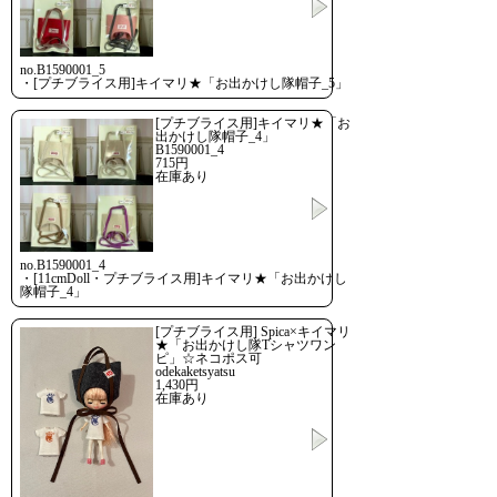
no.B1590001_5
・[プチブライス用]キイマリ★「お出かけし隊帽子_5」
[プチブライス用]キイマリ★「お
出かけし隊帽子_4」
B1590001_4
715円
在庫あり
no.B1590001_4
・[11cmDoll・プチブライス用]キイマリ★「お出かけし
隊帽子_4」
[プチブライス用] Spica×キイマリ
★「お出かけし隊Tシャツワン
ピ」☆ネコポス可
odekaketsyatsu
1,430円
在庫あり