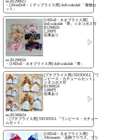
no.B1290025
・[20cmDoll・ミディブライス用] doll.wakolab 「着物セ
ット」
[1/6Doll・ネオブライス用]
doll.wakolab「帯」☆ネコポス可
B1290026
2,200円
在庫あり
no.B1290026
・[1/6Doll・ネオブライス用] doll.wakolab「帯」
[プチブライス用] NEODOLL「ワ
ンピース・カチュームセット」
☆ネコポス可
B1360024
3,080円
在庫あり
no.B1360024
・[プチブライス用] NEODOLL「ワンピース・カチュー
ムセット」
[1/6Doll・ネオブライス用]
ARomantic「花柄ブラウス、プリ