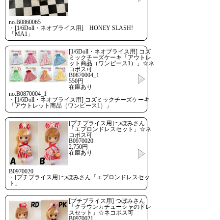
no.B0860065
・[1/6Doll・ネオブライス用] HONEY SLASH!
「MA1」
[1/6Doll・ネオブライス用] コズ
ミックチーズケーキ「アウトレ
ット商品（ワンピース1）」☆ネ
コポス可
B0870004_1
550円
在庫あり
no.B0870004_1
・[1/6Doll・ネオブライス用] コズミックチーズケーキ
「アウトレット商品（ワンピース1）」
[プチブライス用] つぼみさん
「エプロンドレスセット」☆ネ
コポス可
B0970020
2,750円
在庫あり
B0970020
・[プチブライス用] つぼみさん「エプロンドレスセッ
ト」
[プチブライス用] つぼみさん
「クラウンカチューシャのドレ
スセット」☆ネコポス可
B0970021