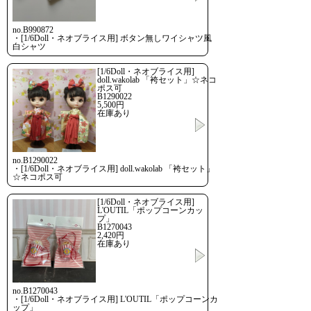
no.B990872
・[1/6Doll・ネオブライス用] ボタン無しワイシャツ風
白シャツ
[1/6Doll・ネオブライス用]
doll.wakolab 「袴セット」☆ネコ
ポス可
B1290022
5,500円
在庫あり
no.B1290022
・[1/6Doll・ネオブライス用] doll.wakolab 「袴セット」
☆ネコポス可
[1/6Doll・ネオブライス用]
L'OUTIL「ポップコーンカッ
プ」
B1270043
2,420円
在庫あり
no.B1270043
・[1/6Doll・ネオブライス用] L'OUTIL「ポップコーンカ
ップ」