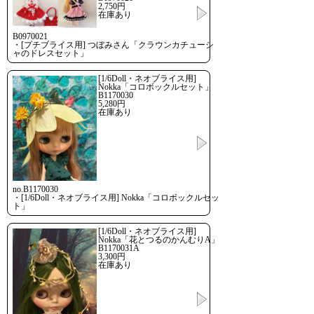
2,750円
在庫あり
B0970021
・[プチブライス用] つぼみさん「クラウンカチューシ
ャのドレスセット」
[1/6Doll・ネオブライス用]
Nokka「コロボックルセット」
B1170030
5,280円
在庫あり
no.B1170030
・[1/6Doll・ネオブライス用] Nokka「コロボックルセッ
ト」
[1/6Doll・ネオブライス用]
Nokka「花とつるのかんむりA」
B1170031A
3,300円
在庫あり