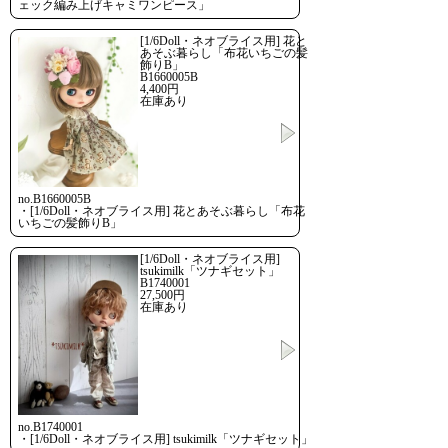
ェック編み上げキャミワンピース」
[1/6Doll・ネオブライス用] 花と
あそぶ暮らし「布花いちごの髪
飾りB」
B1660005B
4,400円
在庫あり
no.B1660005B
・[1/6Doll・ネオブライス用] 花とあそぶ暮らし「布花
いちごの髪飾りB」
[1/6Doll・ネオブライス用]
tsukimilk「ツナギセット」
B1740001
27,500円
在庫あり
no.B1740001
・[1/6Doll・ネオブライス用] tsukimilk「ツナギセット」