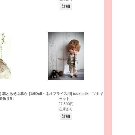
用] 花とあそぶ暮ら
[1/6Doll・ネオブライス用] tsukimilk「ツナギ
髪飾りB」
セット」
27,500円
在庫あり