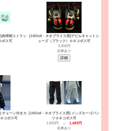
ス用]肉球柄ストラッ
[1/6Doll・ネオブライス用]デビルキャットシ
コポス可
ューズ（ブラック）☆ネコポス可
3,300円
在庫あり
用] チェーン付きカ
[1/6Doll・ネオブライス用] メンズカーゴパン
ネコポス可
ツ☆ネコポス可
1,650円 →
1,485円
在庫あり