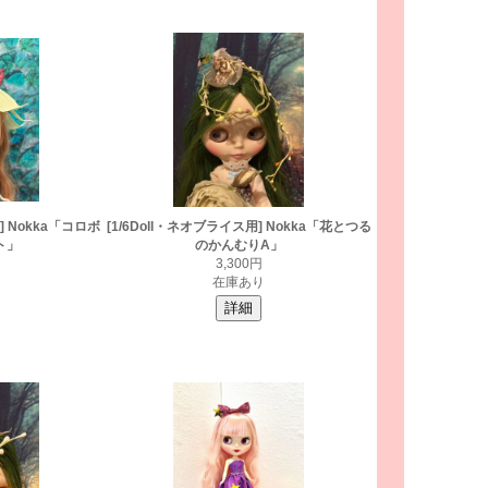
] Nokka「コロボ
[1/6Doll・ネオブライス用] Nokka「花とつる
ト」
のかんむりA」
3,300円
在庫あり