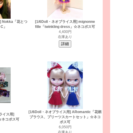
] Nokka「花とつ
[1/6Doll・ネオブライス用] mignonne
C」
fille「twinkling dress」☆ネコポス可
4,400円
在庫あり
[1/6Doll・ネオブライス用] ARomantic「花柄
ブライス用]
ブラウス、プリーツスカートセット」☆ネコ
帯」☆ネコポス可
ポス可
6,050円
在庫あり