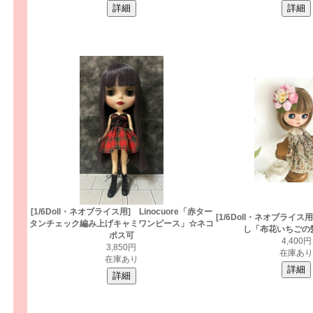
[1/6Doll・ネオブライス用] Linocuore「赤ター
[1/6Doll・ネオブライス
タンチェック編み上げキャミワンピース」☆ネコ
し「布花いちごの
ポス可
4,400円
3,850円
在庫あり
在庫あり