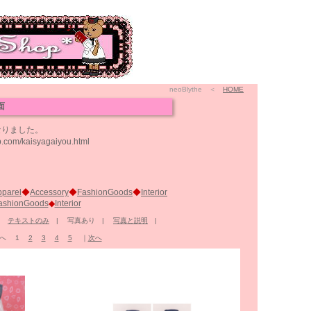
neoBlythe ＜
HOME
面
なりました。
kaisyagaiyou.html
pparel
◆
Accessory
◆
FashionGoods
◆
Interior
ashionGoods
◆
Interior
|
テキストのみ
| 写真あり |
写真と説明
|
｜前へ 1
2
3
4
5
｜
次へ