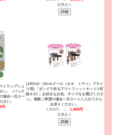
在庫あり
[1/6Doll・20cmドール（ネオ、ミディ）ブライ
 【ストラップシュ
ス用] 「ボンドで作るアウトフィットキット3 町
さい。（バック
娘ネオ) 」お好きなお色、サイズをお選びくださ
の場合一旦カー
い。複数ご希望の場合一旦カートに入れてから
ださい。
お戻りください。
85円
1,650円 →
1,485円
在庫あり