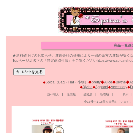
商品一覧画
★送料値下げのお知らせ。運送会社の併用により一部の遠方の運賃が安く
Topページ店名下の「特定商取引法」をご覧くださいhttps://www.spica-shop.com/
◆
Spica（Bag・Hat・小物）
◆
pretty
◆
Alice
◆
Blythe
◆
A
◆
Blythe
◆
Apparel
◆
Accessory
◆
F
並べ替え |
名前順
|
価格順
| 新着順 | 表示 
全16件中1-16件を表示していま