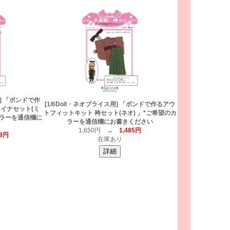
用] 「ボンドで作
[1/6Doll・ネオブライス用] 「ボンドで作るアウ
イナセット(ミ
トフィットキット 袴セット(ネオ) 」*ご希望のカ
カラーを通信欄に
ラーを通信欄にお書きください
1,650円 →
1,485円
88円
在庫あり