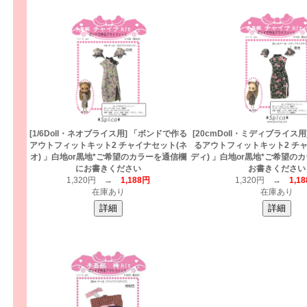
[1/6Doll・ネオブライス用] 「ボンドで作る
[20cmDoll・ミディブライス
アウトフィットキット2 チャイナセット(ネ
るアウトフィットキット2 チャ
オ) 」白地or黒地*ご希望のカラーを通信欄
ディ) 」白地or黒地*ご希望の
にお書きください
お書きください
1,320円 →
1,188円
1,320円 →
1,1
在庫あり
在庫あり