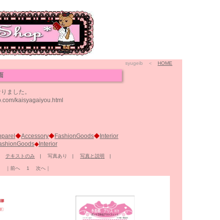
syugeib ＜
HOME
面
なりました。
kaisyagaiyou.html
pparel
◆
Accessory
◆
FashionGoods
◆
Interior
ashionGoods
◆
Interior
|
テキストのみ
| 写真あり |
写真と説明
|
す。 ｜前へ 1 次へ｜