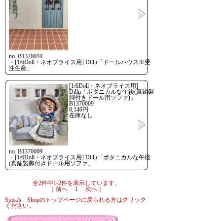
no. B1370010
・[1/6Doll・ネオブライス用] Dillμ「ドールハウス※受
注生産」
[1/6Doll・ネオブライス用]
Dillμ「ボタニカルな午後(真鍮製
脚付きドール用ソファ)」
B1370009
8,140円
在庫なし
no. B1370009
・[1/6Doll・ネオブライス用] Dillμ「ボタニカルな午後
(真鍮製脚付きドール用ソファ」
全2件中1-2件を表示しています。
｜前へ 1 次へ｜
Spica's Shopのトップページに戻られる方はクリック
ください。