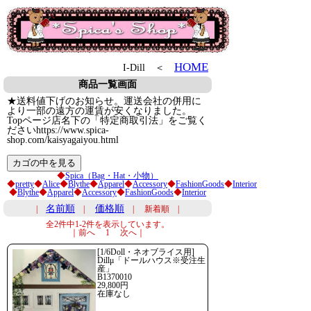
HOME
I-Dill ＜
商品一覧画面
★送料値下げのお知らせ。運送会社の併用に
より一部の遠方の運賃が安くなりました。
Topページ店名下の「特定商取引法」をご覧く
ださいhttps://www.spica-
shop.com/kaisyagaiyou.html
◆
Spica（Bag・Hat・小物）
◆
pretty
◆
Alice
◆
Blythe
◆
Apparel
◆
Accessory
◆
FashionGoods
◆
Interior
◆
Blythe
◆
Apparel
◆
Accessory
◆
FashionGoods
◆
Interior
名前順
価格順
|
|
| 新着順 |
全2件中1-2件を表示しています。
｜前へ 1 次へ｜
[1/6Doll・ネオブライス用]
Dillμ「ドールハウス※受注生
産」
B1370010
29,800円
在庫なし