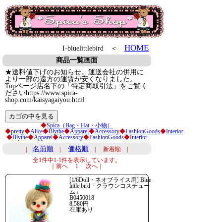
HOME
I-bluelittlebird ＜
商品一覧画面
★送料値下げのお知らせ。運送会社の併用に
より一部の遠方の運賃が安くなりました。
Topページ店名下の「特定商取引法」をご覧く
ださいhttps://www.spica-
shop.com/kaisyagaiyou.html
◆
Spica（Bag・Hat・小物）
◆
pretty
◆
Alice
◆
Blythe
◆
Apparel
◆
Accessory
◆
FashionGoods
◆
Interior
◆
Blythe
◆
Apparel
◆
Accessory
◆
FashionGoods
◆
Interior
名前順
価格順
|
|
| 新着順 |
全1件中1-1件を表示しています。
｜前へ 1 次へ｜
[1/6Doll・ネオブライス用] Blue
little bird「クラウンコスチュー
ム」
B0450018
8,580円
在庫あり