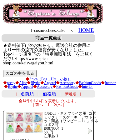
HOME
I-cosmiccheesecake ＜
商品一覧画面
★送料値下げのお知らせ。運送会社の併用に
より一部の遠方の運賃が安くなりました。
Topページ店名下の「特定商取引法」をご覧く
ださいhttps://www.spica-
shop.com/kaisyagaiyou.html
◆
Spica（Bag・Hat・小物）
◆
pretty
◆
Alice
◆
Blythe
◆
Apparel
◆
Accessory
◆
FashionGoods
◆
Interior
◆
Blythe
◆
Apparel
◆
Accessory
◆
FashionGoods
◆
Interior
名前順
価格順
|
|
| 新着順 |
全14件中1-14件を表示しています。
｜前へ 1 次へ｜
[1/6Doll・ネオブライス用] コズ
ミックチーズケーキ「アウトレ
ット商品（ワンピース1）」☆ネ
コポス可
B0870004_1
550円
在庫あり