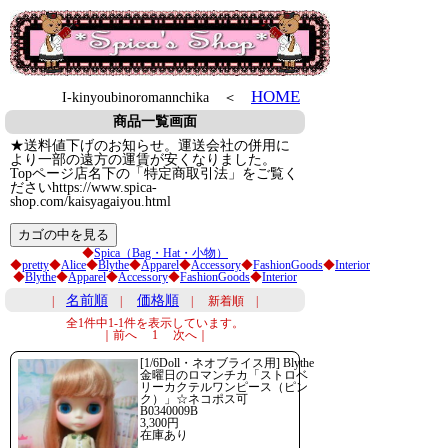
HOME
I-kinyoubinoromannchika ＜
商品一覧画面
★送料値下げのお知らせ。運送会社の併用に
より一部の遠方の運賃が安くなりました。
Topページ店名下の「特定商取引法」をご覧く
ださいhttps://www.spica-
shop.com/kaisyagaiyou.html
◆
Spica（Bag・Hat・小物）
◆
pretty
◆
Alice
◆
Blythe
◆
Apparel
◆
Accessory
◆
FashionGoods
◆
Interior
◆
Blythe
◆
Apparel
◆
Accessory
◆
FashionGoods
◆
Interior
名前順
価格順
|
|
| 新着順 |
全1件中1-1件を表示しています。
｜前へ 1 次へ｜
[1/6Doll・ネオブライス用] Blythe
金曜日のロマンチカ「ストロベ
リーカクテルワンピース（ピン
ク）」☆ネコポス可
B0340009B
3,300円
在庫あり