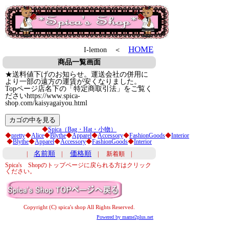
HOME
I-lemon ＜
商品一覧画面
★送料値下げのお知らせ。運送会社の併用に
より一部の遠方の運賃が安くなりました。
Topページ店名下の「特定商取引法」をご覧く
ださいhttps://www.spica-
shop.com/kaisyagaiyou.html
◆
Spica（Bag・Hat・小物）
◆
pretty
◆
Alice
◆
Blythe
◆
Apparel
◆
Accessory
◆
FashionGoods
◆
Interior
◆
Blythe
◆
Apparel
◆
Accessory
◆
FashionGoods
◆
Interior
名前順
価格順
|
|
| 新着順 |
Spica's Shopのトップページに戻られる方はクリック
ください。
Copyright (C) spica's shop All Rights Reserved.
Powered by mame2plus.net