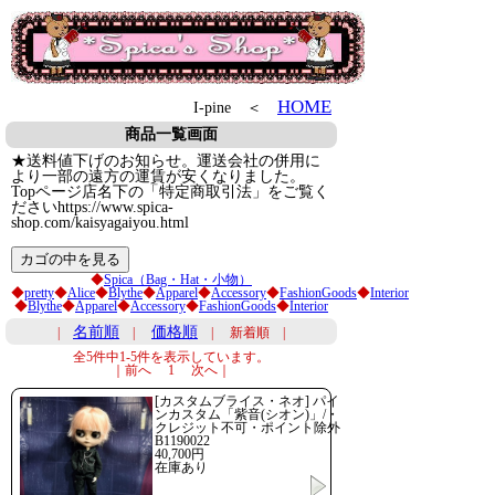
HOME
I-pine ＜
商品一覧画面
★送料値下げのお知らせ。運送会社の併用に
より一部の遠方の運賃が安くなりました。
Topページ店名下の「特定商取引法」をご覧く
ださいhttps://www.spica-
shop.com/kaisyagaiyou.html
◆
Spica（Bag・Hat・小物）
◆
pretty
◆
Alice
◆
Blythe
◆
Apparel
◆
Accessory
◆
FashionGoods
◆
Interior
◆
Blythe
◆
Apparel
◆
Accessory
◆
FashionGoods
◆
Interior
名前順
価格順
|
|
| 新着順 |
全5件中1-5件を表示しています。
｜前へ 1 次へ｜
[カスタムブライス・ネオ] パイ
ンカスタム「紫音(シオン)」/・
クレジット不可・ポイント除外
B1190022
40,700円
在庫あり