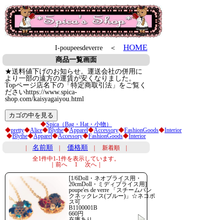
HOME
I-poupeesdeverre ＜
商品一覧画面
★送料値下げのお知らせ。運送会社の併用に
より一部の遠方の運賃が安くなりました。
Topページ店名下の「特定商取引法」をご覧く
ださいhttps://www.spica-
shop.com/kaisyagaiyou.html
◆
Spica（Bag・Hat・小物）
◆
pretty
◆
Alice
◆
Blythe
◆
Apparel
◆
Accessory
◆
FashionGoods
◆
Interior
◆
Blythe
◆
Apparel
◆
Accessory
◆
FashionGoods
◆
Interior
名前順
価格順
|
|
| 新着順 |
全1件中1-1件を表示しています。
｜前へ 1 次へ｜
[1/6Doll・ネオブライス用・
20cmDoll・ミディブライス用]
poupe'es de verre 「スチームパン
クネックレス(ブルー)」☆ネコポ
ス可
B1100001B
660円
在庫あり